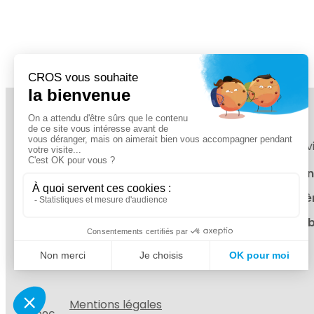
Pôles d'activ
AIR & Vide I
EAU & Syst
Vente, Location, Maintenance
de matériel et solutions clé en main au
ÉNERGIE Mob
service de l’industrie, des collectivités et
du BTP
Mentions légales