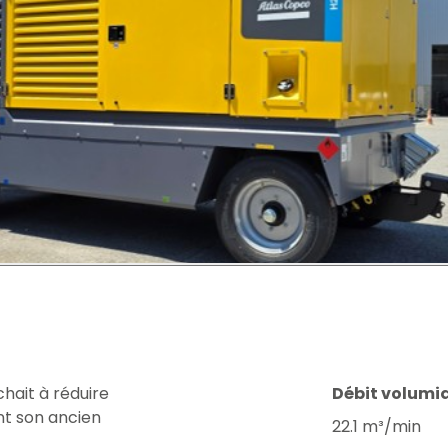
chait à réduire
Débit volumi
nt son ancien
22.1 m³/min