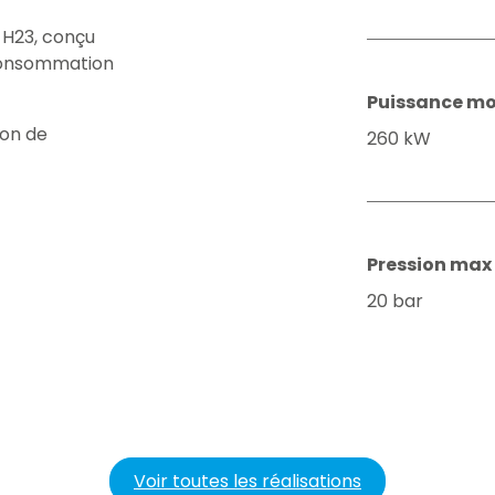
r H23, conçu
consommation
Puissance mo
ion de
260 kW
Pression max
20 bar
Voir toutes les réalisations