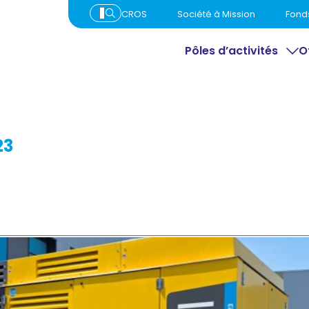
CROS
Société à Mission
Fond
Pôles d’activités
O
23