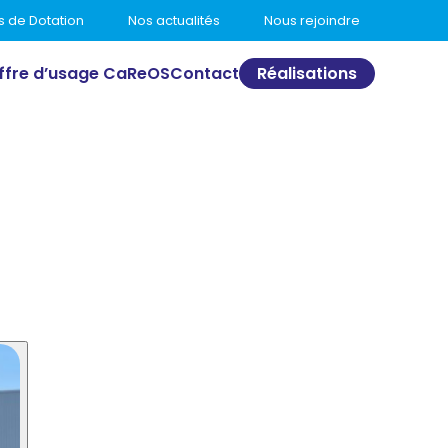
s de Dotation
Nos actualités
Nous rejoindre
ffre d’usage CaReOS
Contact
Réalisations